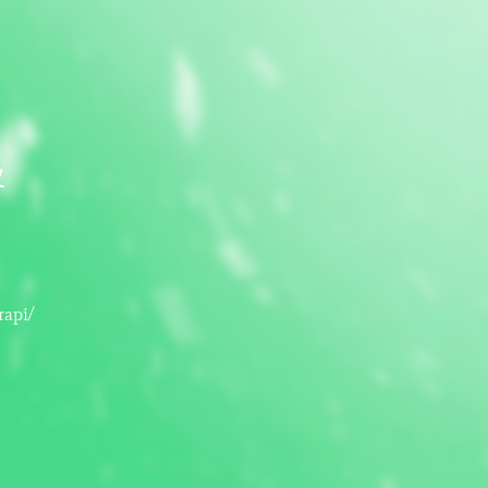
&
rapi/